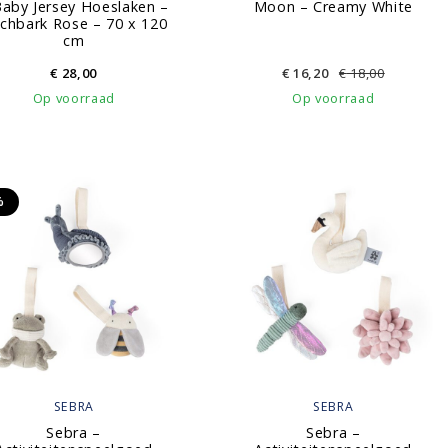
Baby Jersey Hoeslaken –
Moon – Creamy White
rchbark Rose – 70 x 120
cm
€
28,00
€
16,20
€
18,00
Op voorraad
Op voorraad
%
SEBRA
SEBRA
Sebra –
Sebra –