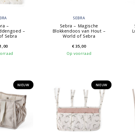
BRA
SEBRA
ra –
Sebra – Magische
ddengoed –
Blokkendoos van Hout –
L
of Sebra
World of Sebra
1,00
€
35,00
orraad
Op voorraad
NIEUW
NIEUW