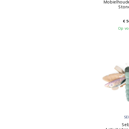
Mobielhoude
Ston
€
5
Op vo
SE
Seb