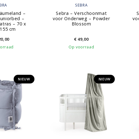
BRA
SEBRA
räumeland –
Sebra – Verschoonmat
S
Juniorbed –
voor Onderweg – Powder
vo
tras – 70 x
Blossom
/155 cm
0,00
€
49,00
orraad
Op voorraad
NIEUW
NIEUW