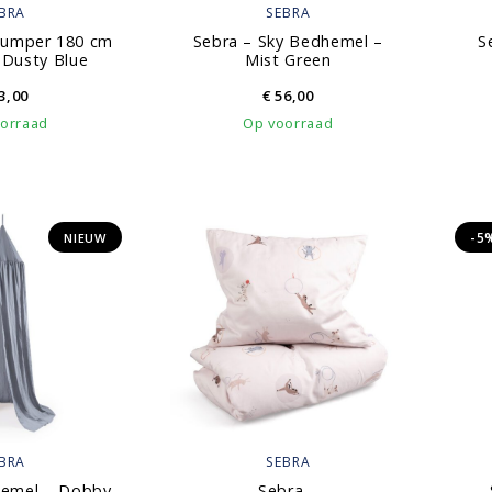
BRA
SEBRA
bumper 180 cm
Sebra – Sky Bedhemel –
S
 Dusty Blue
Mist Green
3,00
€
56,00
orraad
Op voorraad
-5
NIEUW
BRA
SEBRA
hemel – Dobby
Sebra –