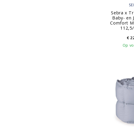
SE
Sebra x T
Baby- en 
Comfort Ma
112,5
€
22
Op vo