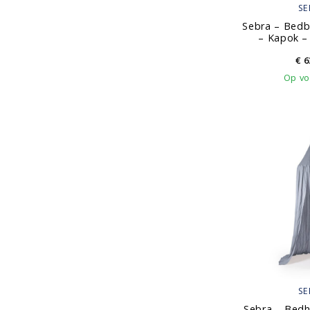
SE
Sebra – Bed
– Kapok –
€
6
Op vo
SE
Sebra – Bed