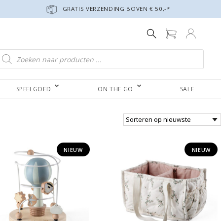
GRATIS VERZENDING BOVEN € 50,-*
roducten zoeken
SPEELGOED
ON THE GO
SALE
NIEUW
NIEUW