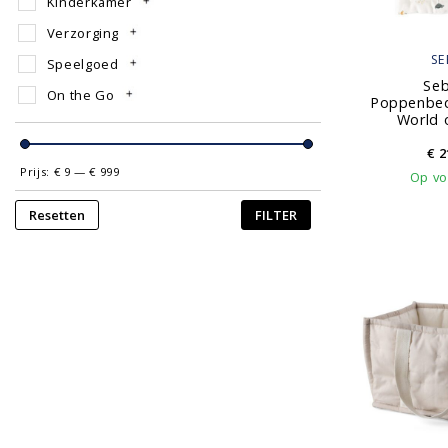
Kinderkamer
Verzorging
SE
Speelgoed
Seb
On the Go
Poppenbe
World 
€
2
Prijs:
€ 9
—
€ 999
Op vo
Resetten
FILTER