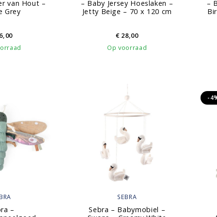
r van Hout –
– Baby Jersey Hoeslaken –
– 
e Grey
Jetty Beige – 70 x 120 cm
Bi
6,00
€
28,00
orraad
Op voorraad
-4
BRA
SEBRA
ra –
Sebra – Babymobiel –