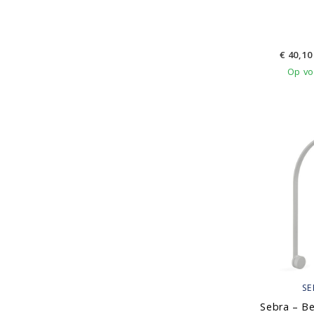
€
40,10
Op vo
SE
Sebra – B