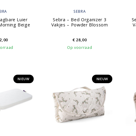
BRA
SEBRA
agbare Luier
Sebra – Bed Organizer 3
S
Morning Beige
Vakjes – Powder Blossom
V
2,00
€
28,00
orraad
Op voorraad
NIEUW
NIEUW