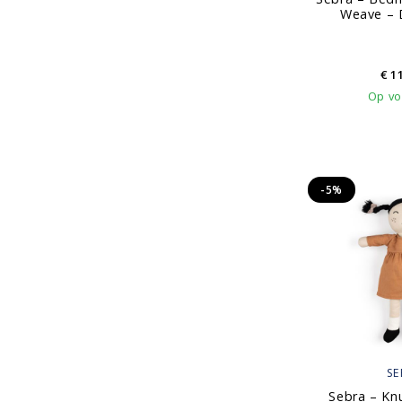
Weave – 
€
11
Op vo
-5%
SE
Sebra – Knu