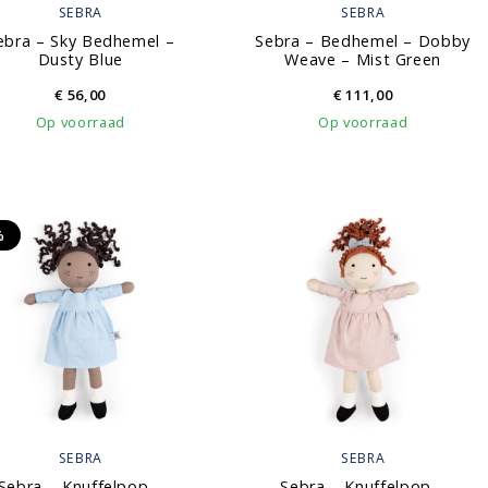
SEBRA
SEBRA
ebra – Sky Bedhemel –
Sebra – Bedhemel – Dobby
Dusty Blue
Weave – Mist Green
€
56,00
€
111,00
Op voorraad
Op voorraad
%
SEBRA
SEBRA
Sebra – Knuffelpop –
Sebra – Knuffelpop –