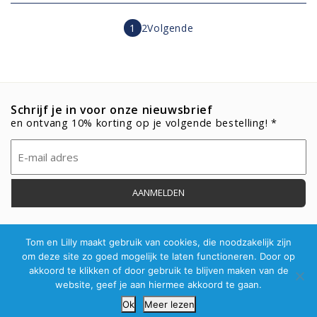
1
2
Volgende
Schrijf je in voor onze nieuwsbrief
en ontvang 10% korting op je volgende bestelling! *
Email
(Vereist)
Tom en Lilly maakt gebruik van cookies, die noodzakelijk zijn
om deze site zo goed mogelijk te laten functioneren. Door op
akkoord te klikken of door gebruik te blijven maken van de
© Tom & Lilly 2026
website, geef je aan hiermee akkoord te gaan.
Ok
Meer lezen