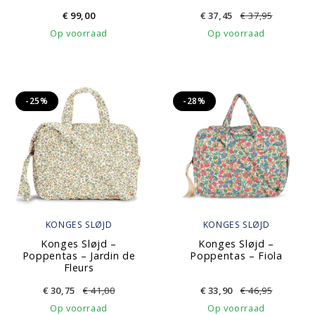
€
99,00
€
37,45
€
37,95
Op voorraad
Op voorraad
-25%
-28%
KONGES SLØJD
KONGES SLØJD
Konges Sløjd –
Konges Sløjd –
Poppentas – Jardin de
Poppentas – Fiola
Fleurs
€
30,75
€
41,00
€
33,90
€
46,95
Op voorraad
Op voorraad