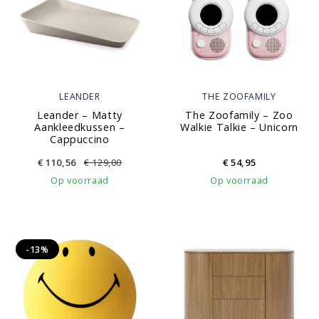
LEANDER
THE ZOOFAMILY
Leander – Matty
The Zoofamily – Zoo
Aankleedkussen –
Walkie Talkie – Unicorn
Cappuccino
€
110,56
€
129,00
€
54,95
Op voorraad
Op voorraad
-13%