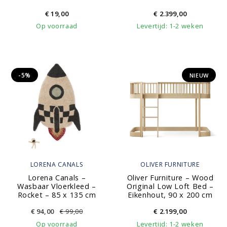
€
19,00
€
2.399,00
Op voorraad
Levertijd: 1-2 weken
-5%
NIEUW
LORENA CANALS
OLIVER FURNITURE
Lorena Canals –
Oliver Furniture – Wood
Wasbaar Vloerkleed –
Original Low Loft Bed –
Rocket – 85 x 135 cm
Eikenhout, 90 x 200 cm
€
94,00
€
99,00
€
2.199,00
Op voorraad
Levertijd: 1-2 weken