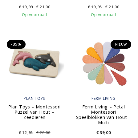
€
19,99
€
21,00
€
19,95
€
21,00
Op voorraad
Op voorraad
-35%
NIEUW
PLAN TOYS
FERM LIVING
Plan Toys – Montessori
Ferm Living – Petal
Puzzel van Hout –
Montessori
Zeedieren
Speelblokken van Hout –
Multi
€
12,95
€
20,00
€
39,00