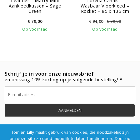
Leander – Matty Mini
Lorena Canals –
Aankleedkussen – Sage
Wasbaar Vloerkleed –
Green
Rocket – 85 x 135 cm
€
79,00
€
94,00
€
99,00
Op voorraad
Op voorraad
Schrijf je in voor onze nieuwsbrief
en ontvang 10% korting op je volgende bestelling! *
Email
(Vereist)
Tom en Lilly maakt gebruik van cookies, die noodzakelijk zijn
om deze site zo goed mogelijk te laten functioneren. Door op