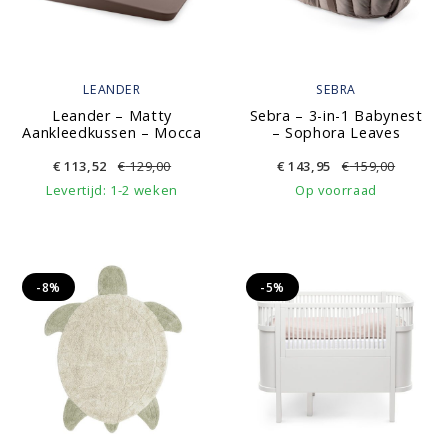
LEANDER
SEBRA
Leander – Matty
Sebra – 3-in-1 Babynest
Aankleedkussen – Mocca
– Sophora Leaves
€
113,52
€
129,00
€
143,95
€
159,00
Levertijd: 1-2 weken
Op voorraad
-8%
-5%