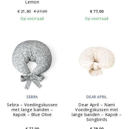
Lemon
€
21,80
€
27,00
€
77,00
Op voorraad
Op voorraad
SEBRA
DEAR APRIL
Sebra – Voedingskussen
Dear April – Nami
met lange banden –
Voedingskussen met
Kapok – Blue Olive
lange banden – Kapok –
Songbirds
€
77,00
€
79,00