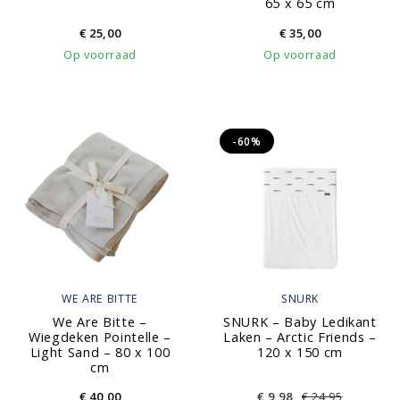
65 x 65 cm
€
25,00
€
35,00
Op voorraad
Op voorraad
-60%
WE ARE BITTE
SNURK
We Are Bitte –
SNURK – Baby Ledikant
Wiegdeken Pointelle –
Laken – Arctic Friends –
Light Sand – 80 x 100
120 x 150 cm
cm
€
40,00
€
9,98
€
24,95