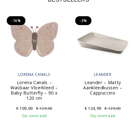
-16%
-3%
LORENA CANALS
LEANDER
Lorena Canals –
Leander – Matty
Wasbaar Vloerkleed –
Aankleedkussen –
Baby Butterfly – 90 x
Cappuccino
120 cm
€
109,00
€
129,00
€
124,99
€
129,00
Op voorraad
Op voorraad