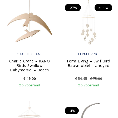
-27%
NIEUW
CHARLIE CRANE
FERM LIVING
Charlie Crane – KANO
Ferm Living – Swif Bird
Birds Swallow
Babymobiel – Undyed
Babymobiel – Beech
€
49,00
€
54,95
€
75,00
Op voorraad
Op voorraad
-4%