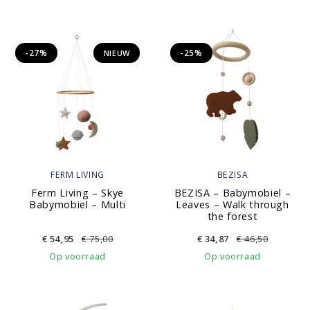
-27%
-25%
NIEUW
FERM LIVING
BEZISA
Ferm Living – Skye
BEZISA – Babymobiel –
Babymobiel – Multi
Leaves – Walk through
the forest
€
54,95
€
75,00
€
34,87
€
46,50
Op voorraad
Op voorraad