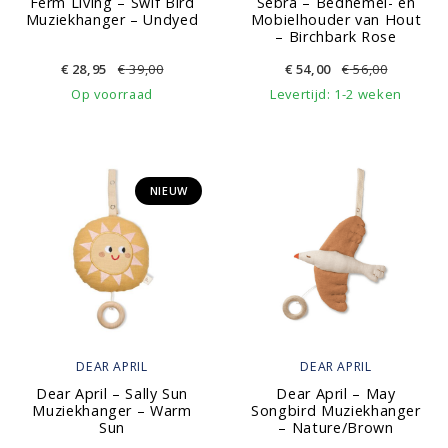
Ferm Living – Swif Bird
Sebra – Bedhemel- en
Muziekhanger – Undyed
Mobielhouder van Hout
– Birchbark Rose
€
28,95
€
39,00
€
54,00
€
56,00
Op voorraad
Levertijd: 1-2 weken
NIEUW
DEAR APRIL
DEAR APRIL
Dear April – Sally Sun
Dear April – May
Muziekhanger – Warm
Songbird Muziekhanger
Sun
– Nature/Brown