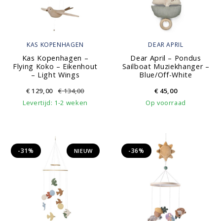
KAS KOPENHAGEN
DEAR APRIL
Kas Kopenhagen –
Dear April – Pondus
Flying Koko – Eikenhout
Sailboat Muziekhanger –
– Light Wings
Blue/Off-White
€
129,00
€
134,00
€
45,00
Levertijd: 1-2 weken
Op voorraad
-31%
-36%
NIEUW