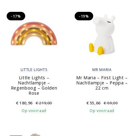
-17%
-19%
LITTLE LIGHTS
MR MARIA
Little Lights –
Mr Maria – First Light –
Nachtlampje –
Nachtlampje – Peppa –
Regenboog – Golden
22 cm
Rose
€
180,96
€
219,00
€
55,66
€
69,00
Op voorraad
Op voorraad