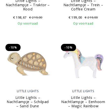
Little Lights –
Little Lights –
Nachtlampje – Traktor –
Nachtlampje – Trein –
Rood
Coffee Cream
€
198,67
€
219,00
€
199,00
€
219,00
Op voorraad
Op voorraad
-10%
-10%
LITTLE LIGHTS
LITTLE LIGHTS
Little Lights –
Little Lights –
Nachtlampje – Schilpad
Nachtlampje – Eenhoorn
– Sand Dune
– Magic Rainbow