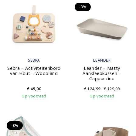
-3%
SEBRA
LEANDER
Sebra – Activiteitenbord
Leander – Matty
van Hout – Woodland
Aankleedkussen –
Cappuccino
€
49,00
€
124,99
€
129,00
Op voorraad
Op voorraad
-8%