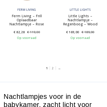
FERM LIVING
LITTLE LIGHTS
Ferm Living – Frill
Little Lights –
Oplaadbaar
Nachtlampje –
Nachtlampje – Rose
Regenboog – Wood
€
82,28
€
119,00
€
169,00
€
189,00
Op voorraad
Op voorraad
1
2
→
Nachtlampjes voor in de
babykamer, zacht licht voor