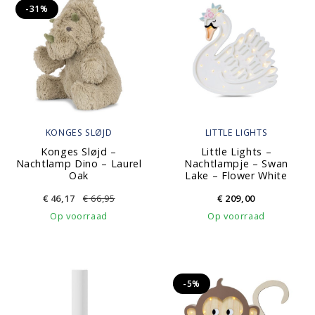
-31%
KONGES SLØJD
LITTLE LIGHTS
Konges Sløjd –
Little Lights –
Nachtlamp Dino – Laurel
Nachtlampje – Swan
Oak
Lake – Flower White
€
46,17
€
66,95
€
209,00
Op voorraad
Op voorraad
-5%