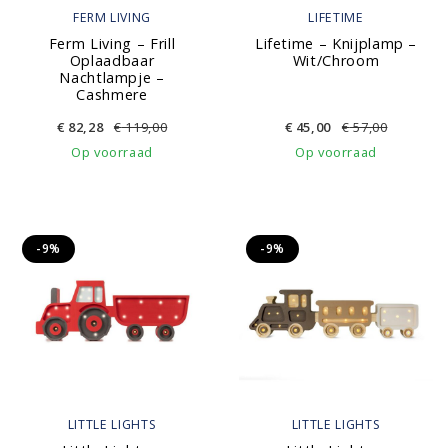
FERM LIVING
LIFETIME
Ferm Living – Frill
Lifetime – Knijplamp –
Oplaadbaar
Wit/Chroom
Nachtlampje –
Cashmere
€
82,28
€
119,00
€
45,00
€
57,00
Op voorraad
Op voorraad
-9%
-9%
LITTLE LIGHTS
LITTLE LIGHTS