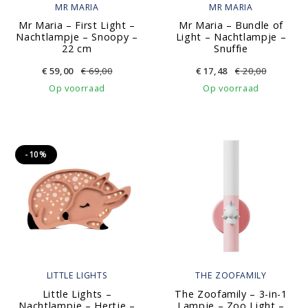
MR MARIA
MR MARIA
Mr Maria – First Light –
Mr Maria – Bundle of
Nachtlampje – Snoopy –
Light – Nachtlampje –
22 cm
Snuffie
€
59,00
€
69,00
€
17,48
€
20,00
Op voorraad
Op voorraad
-10%
LITTLE LIGHTS
THE ZOOFAMILY
Little Lights –
The Zoofamily – 3-in-1
Nachtlampje – Hertje –
Lampje – Zoo Light –