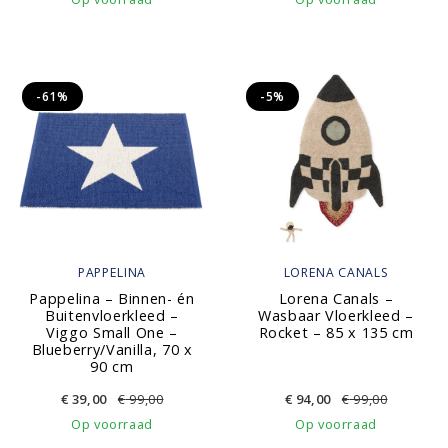
-61%
-5%
PAPPELINA
LORENA CANALS
Pappelina – Binnen- én
Lorena Canals –
Buitenvloerkleed –
Wasbaar Vloerkleed –
Viggo Small One –
Rocket – 85 x 135 cm
Blueberry/Vanilla, 70 x
90 cm
€
39,00
€
99,00
€
94,00
€
99,00
Op voorraad
Op voorraad