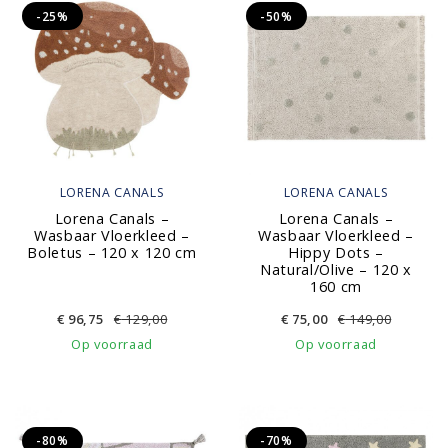
-25%
-50%
LORENA CANALS
LORENA CANALS
Lorena Canals –
Lorena Canals –
Wasbaar Vloerkleed –
Wasbaar Vloerkleed –
Boletus – 120 x 120 cm
Hippy Dots –
Natural/Olive – 120 x
160 cm
€
96,75
€
129,00
€
75,00
€
149,00
Op voorraad
Op voorraad
-80%
-70%