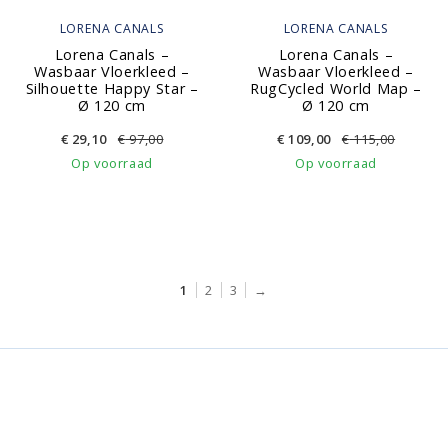
LORENA CANALS
LORENA CANALS
Lorena Canals –
Lorena Canals –
Wasbaar Vloerkleed –
Wasbaar Vloerkleed –
Silhouette Happy Star –
RugCycled World Map –
Ø 120 cm
Ø 120 cm
€
29,10
€
97,00
€
109,00
€
115,00
Op voorraad
Op voorraad
1
2
3
→