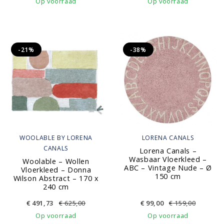
Op voorraad
Op voorraad
-21%
-38%
WOOLABLE BY LORENA
LORENA CANALS
CANALS
Lorena Canals –
Wasbaar Vloerkleed –
Woolable – Wollen
ABC – Vintage Nude – Ø
Vloerkleed – Donna
150 cm
Wilson Abstract – 170 x
240 cm
€
491,73
€
625,00
€
99,00
€
159,00
Op voorraad
Op voorraad