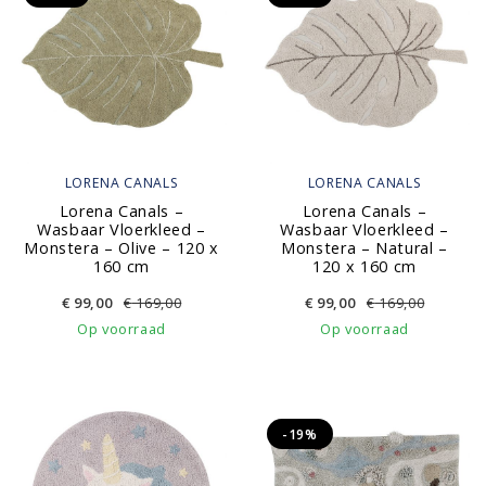
LORENA CANALS
LORENA CANALS
Lorena Canals –
Lorena Canals –
Wasbaar Vloerkleed –
Wasbaar Vloerkleed –
Monstera – Olive – 120 x
Monstera – Natural –
160 cm
120 x 160 cm
€
99,00
€
169,00
€
99,00
€
169,00
Op voorraad
Op voorraad
-19%