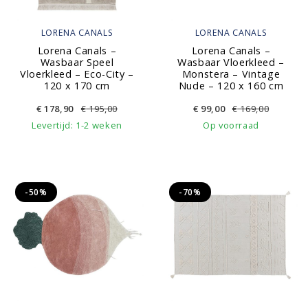
LORENA CANALS
LORENA CANALS
Lorena Canals –
Lorena Canals –
Wasbaar Speel
Wasbaar Vloerkleed –
Vloerkleed – Eco-City –
Monstera – Vintage
120 x 170 cm
Nude – 120 x 160 cm
€
178,90
€
195,00
€
99,00
€
169,00
Levertijd: 1-2 weken
Op voorraad
-50%
-70%