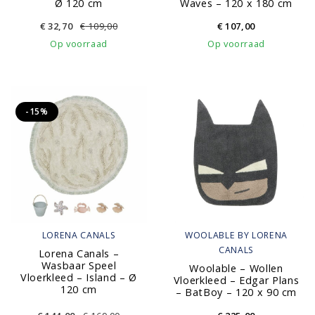
Ø 120 cm
Waves – 120 x 180 cm
€
32,70
€
109,00
€
107,00
Op voorraad
Op voorraad
-15%
LORENA CANALS
WOOLABLE BY LORENA
CANALS
Lorena Canals –
Wasbaar Speel
Woolable – Wollen
Vloerkleed – Island – Ø
Vloerkleed – Edgar Plans
120 cm
– BatBoy – 120 x 90 cm