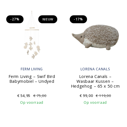
-27%
-17%
NIEUW
FERM LIVING
LORENA CANALS
Ferm Living – Swif Bird
Lorena Canals –
Babymobiel – Undyed
Wasbaar Kussen –
Hedgehog – 65 x 50 cm
€
54,95
€
75,00
€
99,00
€
119,00
Op voorraad
Op voorraad