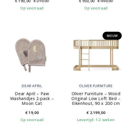
€
190,00
€
219,90
€
950,00
€
999,00
Op voorraad
Op voorraad
NIEUW
DEAR APRIL
OLIVER FURNITURE
Dear April – Paw
Oliver Furniture – Wood
Washandjes 2-pack –
Original Low Loft Bed –
Moon Cat
Eikenhout, 90 x 200 cm
€
19,00
€
2.199,00
Op voorraad
Levertijd: 1-2 weken