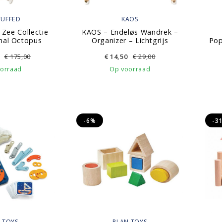
TUFFED
KAOS
 Zee Collectie
KAOS – Endeløs Wandrek –
inal Octopus
Organizer – Lichtgrijs
Pop
€
175,00
€
14,50
€
29,00
orraad
Op voorraad
-6%
-3
 TOYS
PLAN TOYS