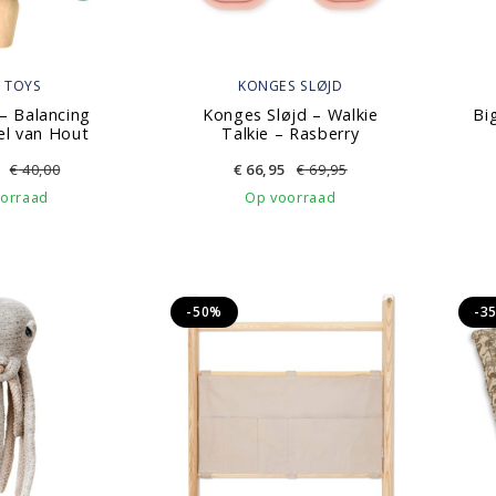
 TOYS
KONGES SLØJD
– Balancing
Konges Sløjd – Walkie
Bi
el van Hout
Talkie – Rasberry
€
40,00
€
66,95
€
69,95
orraad
Op voorraad
-50%
-3