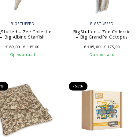
BIGSTUFFED
BIGSTUFFED
gStuffed – Zee Collectie
BigStuffed – Zee Collectie
– Big Albino Starfish
– Big GrandPa Octopus
€
69,00
€
115,00
€
105,00
€
175,00
Op voorraad
Op voorraad
5%
-50%