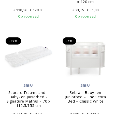
x 120 cm
€
110,56
€
129,00
€
23,95
€
31,00
Op voorraad
Op voorraad
-19%
-5%
SEBRA
SEBRA
Sebra x Träumeland –
Sebra – Baby- en
Baby- en Juniorbed –
Juniorbed – The Sebra
Signature Matras – 70 x
Bed – Classic White
112,5/155 cm
€
247,65
€
307,00
€
950,00
€
999,00