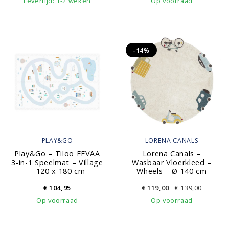
Levertijd: 1-2 weken
Op voorraad
-14%
PLAY&GO
LORENA CANALS
Play&Go – Tiloo EEVAA
Lorena Canals –
3-in-1 Speelmat – Village
Wasbaar Vloerkleed –
– 120 x 180 cm
Wheels – Ø 140 cm
€
104,95
€
119,00
€
139,00
Op voorraad
Op voorraad