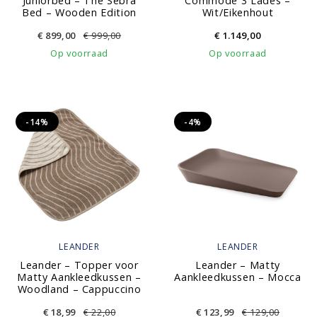
Juniorbed – The Sebra
Commode 3 Lades –
Bed – Wooden Edition
Wit/Eikenhout
€
899,00
€
999,00
€
1.149,00
Op voorraad
Op voorraad
-14%
-4%
LEANDER
LEANDER
Leander – Topper voor
Leander – Matty
Matty Aankleedkussen –
Aankleedkussen – Mocca
Woodland – Cappuccino
€
18,99
€
22,00
€
123,99
€
129,00