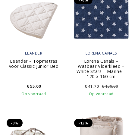
-70%
LEANDER
LORENA CANALS
Leander – Topmatras
Lorena Canals –
voor Classic Junior Bed
Wasbaar Vloerkleed –
White Stars – Marine –
120 x 160 cm
€
55,00
€
41,70
€
139,00
Op voorraad
Op voorraad
-9%
-13%