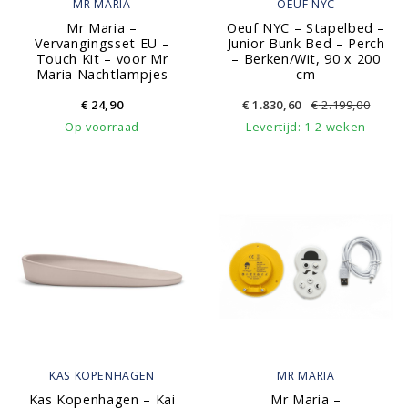
MR MARIA
OEUF NYC
Mr Maria –
Oeuf NYC – Stapelbed –
Vervangingsset EU –
Junior Bunk Bed – Perch
Touch Kit – voor Mr
– Berken/Wit, 90 x 200
Maria Nachtlampjes
cm
€
24,90
€
1.830,60
€
2.199,00
Op voorraad
Levertijd: 1-2 weken
KAS KOPENHAGEN
MR MARIA
Kas Kopenhagen – Kai
Mr Maria –