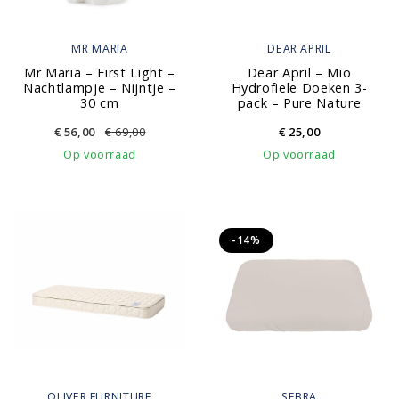
MR MARIA
DEAR APRIL
Mr Maria – First Light –
Dear April – Mio
Nachtlampje – Nijntje –
Hydrofiele Doeken 3-
30 cm
pack – Pure Nature
€
56,00
€
69,00
€
25,00
Op voorraad
Op voorraad
-14%
OLIVER FURNITURE
SEBRA