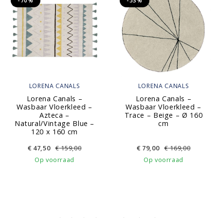
-70%
-53%
LORENA CANALS
LORENA CANALS
Lorena Canals –
Lorena Canals –
Wasbaar Vloerkleed –
Wasbaar Vloerkleed –
Azteca –
Trace – Beige – Ø 160
Natural/Vintage Blue –
cm
120 x 160 cm
€
47,50
€
159,00
€
79,00
€
169,00
Op voorraad
Op voorraad