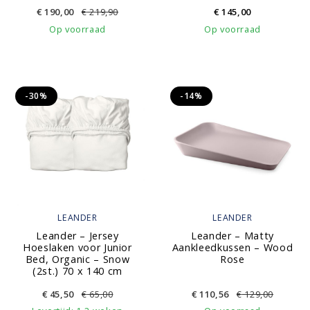
€
190,00
€
219,90
€
145,00
Op voorraad
Op voorraad
-30%
-14%
LEANDER
LEANDER
Leander – Jersey
Leander – Matty
Hoeslaken voor Junior
Aankleedkussen – Wood
Bed, Organic – Snow
Rose
(2st.) 70 x 140 cm
€
45,50
€
65,00
€
110,56
€
129,00