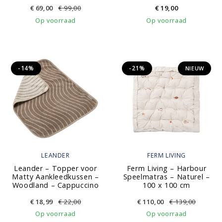
€
69,00
€
99,00
€
19,00
Op voorraad
Op voorraad
-14%
-21%
NIEUW
LEANDER
FERM LIVING
Leander – Topper voor
Ferm Living – Harbour
Matty Aankleedkussen –
Speelmatras – Naturel –
Woodland – Cappuccino
100 x 100 cm
€
18,99
€
22,00
€
110,00
€
139,00
Op voorraad
Op voorraad