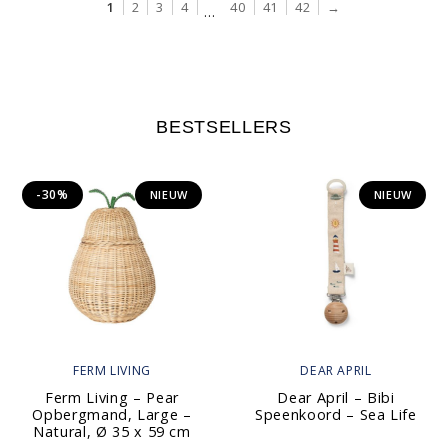
1
2
3
4
40
41
42
→
…
BESTSELLERS
-30%
NIEUW
NIEUW
FERM LIVING
DEAR APRIL
Ferm Living – Pear
Dear April – Bibi
Opbergmand, Large –
Speenkoord – Sea Life
Natural, Ø 35 x 59 cm