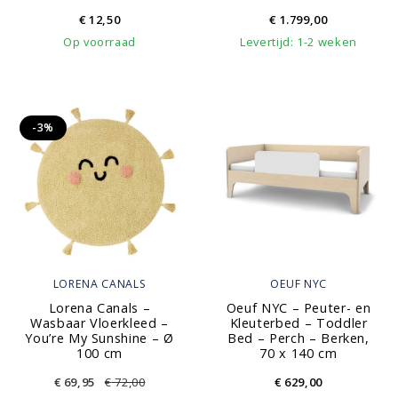
€
12,50
€
1.799,00
Op voorraad
Levertijd: 1-2 weken
-3%
LORENA CANALS
OEUF NYC
Lorena Canals –
Oeuf NYC – Peuter- en
Wasbaar Vloerkleed –
Kleuterbed – Toddler
You’re My Sunshine – Ø
Bed – Perch – Berken,
100 cm
70 x 140 cm
€
69,95
€
72,00
€
629,00