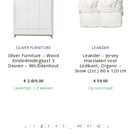
OLIVER FURNITURE
LEANDER
Oliver Furniture – Wood
Leander – Jersey
Kinderkledingkast 3
Hoeslaken voor
Deuren – Wit/Eikenhout
Ledikant, Organic –
Snow (2st.) 60 x 120 cm
€
2.439,00
€
59,00
Levertijd: 1-2 weken
Op voorraad
←
1
2
3
4
5
40
41
42
→
…