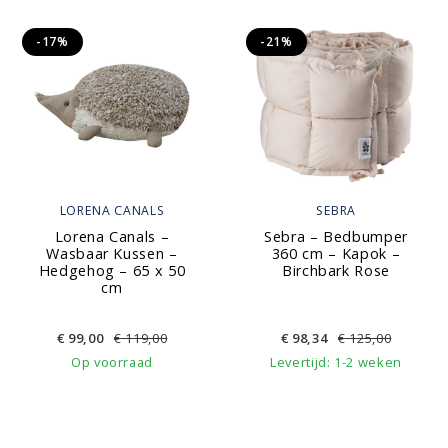
-17%
-21%
LORENA CANALS
SEBRA
Lorena Canals –
Sebra – Bedbumper
Wasbaar Kussen –
360 cm – Kapok –
Hedgehog – 65 x 50
Birchbark Rose
cm
€
99,00
€
119,00
€
98,34
€
125,00
Op voorraad
Levertijd: 1-2 weken