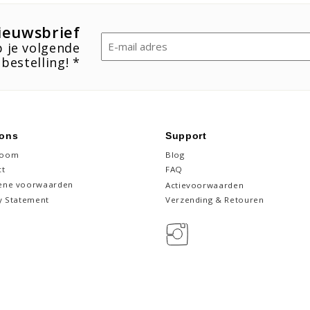
nieuwsbrief
Email
 je volgende
(Vereist)
bestelling! *
 ons
Support
room
Blog
ct
FAQ
ene voorwaarden
Actievoorwaarden
y Statement
Verzending & Retouren