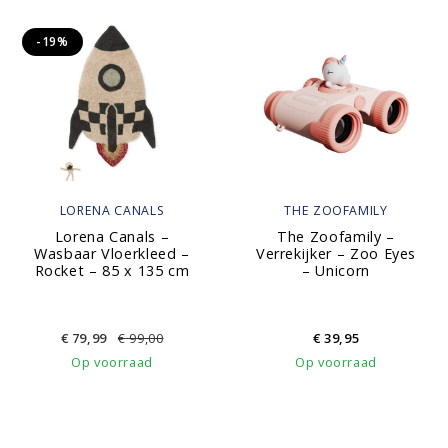
-19%
LORENA CANALS
THE ZOOFAMILY
Lorena Canals –
The Zoofamily –
Wasbaar Vloerkleed –
Verrekijker – Zoo Eyes
Rocket – 85 x 135 cm
– Unicorn
€
79,99
€
99,00
€
39,95
Op voorraad
Op voorraad