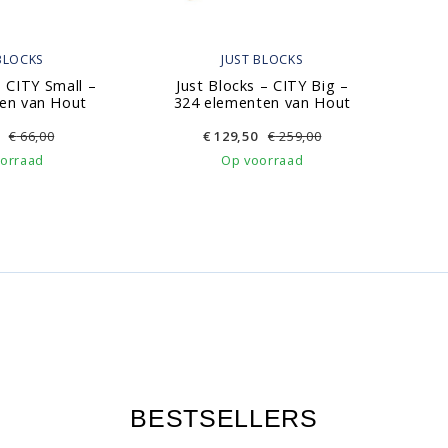
BLOCKS
JUST BLOCKS
– CITY Small –
Just Blocks – CITY Big –
en van Hout
324 elementen van Hout
€
66,00
€
129,50
€
259,00
orraad
Op voorraad
BESTSELLERS