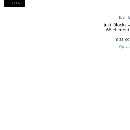
FILTER
JUST 
Just Blocks 
68 element
€
33,00
Op vo