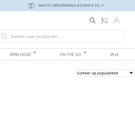
GRATIS VERZENDING BOVEN € 50,-*
roducten zoeken
SPEELGOED
ON THE GO
SALE