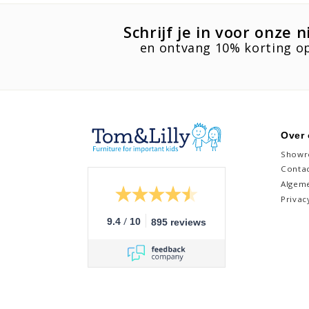
Schrijf je in voor onze 
en ontvang 10% korting op
Over
Show
Conta
Algem
Privac
/
9.4
10
895 reviews