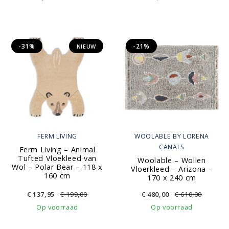
-31%
-21%
NIEUW
FERM LIVING
WOOLABLE BY LORENA
CANALS
Ferm Living – Animal
Tufted Vloekleed van
Woolable – Wollen
Wol – Polar Bear – 118 x
Vloerkleed – Arizona –
160 cm
170 x 240 cm
€
137,95
€
199,00
€
480,00
€
610,00
Op voorraad
Op voorraad